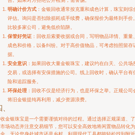
告。如果对方拒绝公开检测，需警惕。
明确计价方式
：金银回收通常按克重和成色计算，珠宝则综
评估。询问是否扣除损耗或手续费，确保报价为最终到手价
比较多家公司，避免低价陷阱。
保管好凭证
：回收后索要收据或合同，写明物品详情、重量
成色和价格，以备纠纷。对于高价值物品，可考虑拍照留存
据。
安全意识
：如果回收大量金银珠宝，建议约在白天、公共场
交易，或选择有安保措施的公司。线上回收时，确认平台有
险和追踪服务。
环保处理
：回收不仅是经济行为，也是环保之举。正规公司
将旧金银提纯再利用，减少资源浪费。
四、
回收金银珠宝是一个需要谨慎对待的过程。通过选择正规渠道、
解市场动态并注意交易细节，您可以安全高效地将闲置物品转化
资金。无论您身处城市还是乡村，利用现代工具都能轻松找到附